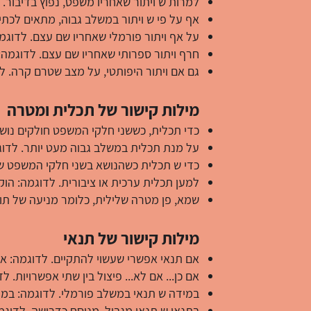
למרות ש ויתור שאחריו משפט, נפוץ בדיבור.
אף על פי ש ויתור במשלב גבוה, מתאים לכתי
על אף ויתור פורמלי שאחריו שם עצם. לדוג
חרף ויתור ספרותי שאחריו שם עצם. לדוגמה:
גם אם ויתור היפותטי, על מצב שטרם קרה. 
מילות קישור של תכלית ומטרה
כדי תכלית, כששני חלקי המשפט חולקים נוש
על מנת תכלית במשלב גבוה מעט יותר. לדוג
כדי ש תכלית כשהנושא בשני חלקי המשפט שונ
למען תכלית ערכית או ציבורית. לדוגמה: הוק
שמא, פן מטרה שלילית, כלומר מניעה של תוצא
מילות קישור של תנאי
אם תנאי אפשרי שעשוי להתקיים. לדוגמה: אם
אם כן... אם לא... פיצול בין שתי אפשרויות. 
במידה ש תנאי במשלב פורמלי. לדוגמה: במיד
בתנאי ש תנאי מגביל, מנוסח כדרישה. לדוג