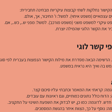
הקישור נחלקות לשתי קבוצות עיקריות מבחינה תחבירית:
 עצמאיים (משפט איחוי). למשל: ו' החיבור, אך, אולם.
ט עיקרי למשפט משני (משפט מורכב). למשל: מפני ש.., כש.., אם.
יר את הקשר הלוגי שהמילה יוצרת.
י קשר לוגי
. הרשימה הבאה מסדרת את מילות הקישור הנפוצות בעברית לפי סוג
מש בה ואיך היא נראית במשפט.
דוגמה: קראתי את המאמר וכתבתי עליו סיכום קצר.
דוח כולל נתונים כמותיים, וגם ראיונות עם עובדים.
חדש. לדוגמה: כמו כן, יש לבדוק את השפעת השינוי על התקציב.
ה: נוסף על כך, הצוות איחר בהגשת המסמכים.