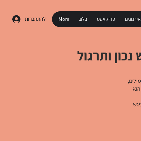
ירגונים
פודקאסט
בלוג
More
להתחברות
נכון ותרגול
ילים,
הוא
יגש