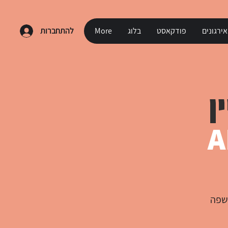
ירגונים
פודקאסט
בלוג
More
להתחברות
ן
בשפה