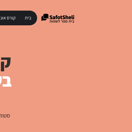
בית
קורס אונל
קו
בשי
סטודנ