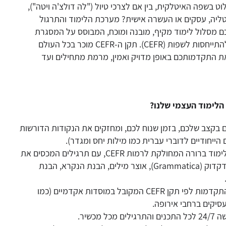
 בשפה האיטלקית, בין אם לצרכי טיול ("לה דולצ'ה ויטה"),
טליה, עסקים או העשרה אישית? מערכת הלימוד והתרגול
ם מסלול לימוד מקיף, מובנה ומוכח, המבוסס על המסגרת
האירופית המשותפת להתייחסות לשפות (CEFR). תקן ה-CEFR מוכר בכל העולם
 התקדמותכם באופן מדויק ואמין, מרמת מתחילים ועד
לימוד העצמי שלנו?
 בקצב שלכם, בזמן שנוח לכם, ומחזקים את הנקודות הדורשות
הייחודיים לדוברי עברית כמו מילות יחס ומגדר).
מובנה ומקיף: תוכנית לימוד ברורה המחולקת לרמות CEFR, עם תרגילים המכסים את
כל מיומנויות השפה – דקדוק (Grammatica), אוצר מילים, הבנת הנקרא, הבנת
תקן בינלאומי: הכנה והתקדמות לפי תקן CEFR המקובל במוסדות אקדמיים (כמו
 מכשיר.