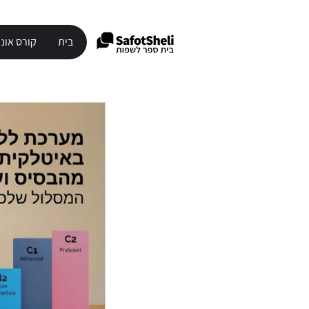
בית
קורס אונל