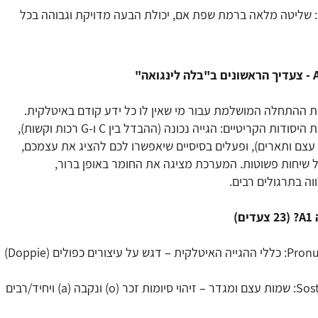
C2 (Padronanza): שליטה מלאה ברמת שפת אם, יכולת הבעה מדויקת וגבוהה בכל
א נקודת ההתחלה המושלמת עבור מי שאין לו כל ידע קודם באיטלקית.
ברמה זו תרכשו את היסודות הקריטיים: הגייה נכונה (ההבדל בין C ו-G רכות וקשות),
עצם ותארים), ופעלים בסיסיים שיאפשרו לכם להציג את עצמכם,
 שיחות פשוטות. המערכת מציגה את החומר באופן ברור,
וה בתרגולים רבים.
)
Pronuncia e Alfabeto: כללי ההגייה האיטלקית – דגש על עיצורים כפולים (Doppie)
Sostantivi e Genere: שמות עצם ומגדר – זיהוי סיומות זכר (o) ונקבה (a) ויחיד/רבים