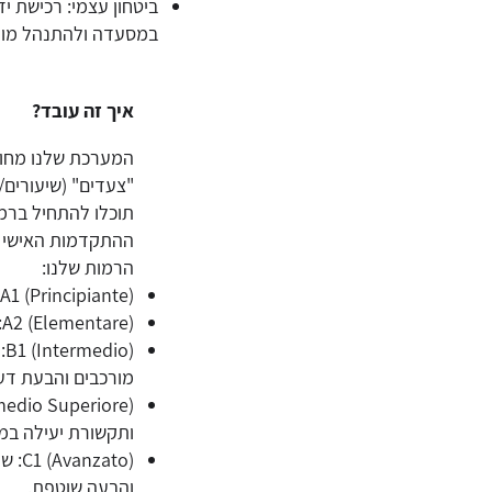
ביטחון עצמי: רכישת י
במסעדה ולהתנהל מול
איך זה עובד?
"צעדים" (שיעורים/
תוכלו להתחיל ברמ
ההתקדמות האישי 
הרמות שלנו:
A1 (Principiante): יסודות השפה, הגייה נכונה ותקשורת בסיסית ויום-יומית.
A2 (Elementare): הרחבת אוצר מילים, שימוש בזמני עבר ותיאור חוויות.
o
מורכבים והבעת דע
ותקשורת יעילה במג
zato
והבעה שוטפת.