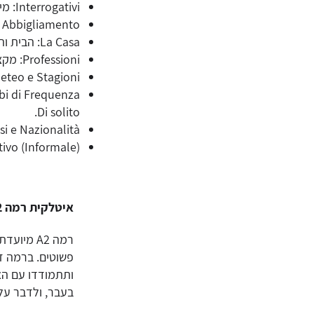
Interrogativi: מילות שאלה (Chi, Che cosa, Dove, Quando, Perché).
Colori e Abbigliamento: צבעים, בגדים וקניות
La Casa: הבית והרהיטים – תיאור הסביבה הביתית.
Professioni: מקצועות ועבודה – איך להציג את עיסוקך.
Meteo e Stagioni: מזג אוויר ועונות הש
Di solito.
Paesi e Nazionalità: מדינות ולאומים – מאיפה
Imperativo (Informale): ציווי לא-פורמלי – מתן
איטלקית רמה A2 - העבר, העתיד והרחבת השיחה
רמה A2 מ
ותתמודדו עם הא
בעבר, ולדבר על