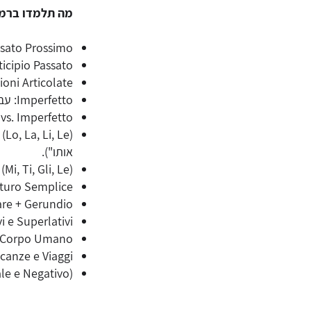
מה תלמדו ברמה A2? (13 צע
Passato Prossimo: זמן עבר קרוב – מתי משתמשים ב-Avere ומ
Participio Passato: הטיות הבינוני הפעול – פעלים רגילים ויו
Preposizioni Articolate: מילות יחס משולבות עם ה'
Imperfetto: עבר מתמשך – תיאור הרגלים וזיכרונות ("כשהייתי קטן...").
Passato Prossimo vs. Imperfetto:
אותו").
nomi Indiretti (Mi, Ti, Gli, Le
Futuro Semplice: זמן עתיד – תוכניות והשערות (ndrò
Stare + Gerundio: הווה מתמשך – תיאור מה שקורה מ
Comparativi e Superlativi: דרגות השווא
Salute e Corpo Umano: גוף האדם, בר
Vacanze e Viaggi: חופשות, מלונות ונסיעות 
mperativo (Formale e Negativo