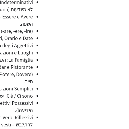
לא מיודעות (un, uno, una).
השפה.
Verbi Regolari (-are, -ere, -ire): 
Numeri, Orario e Date: מספרים, שעות וימי השבוע – לניהול
Accordo degli Aggettivi: התאמת שם תואר לשם עצם – "
Indicazioni e Luoghi: כיוונים ומקומות – איך לשאול "Dov'è.
La Famiglia: המשפחה – אוצר מילים לתיאור קרובים ומצבים משפחתיים.
Al Bar e Ristorante: תרבות האוכל – הזמנת קפה, פיצה ופסטה, 
חייב.
Preposizioni Semplici: מילות יחס בסיסיות (su, per, tra
C'è / Ci sono: יש / ישנם – תיאור קיום של חפצים ואנשים.
הידיעה!).
להתלבש – Mi alzo, Ti vesti).