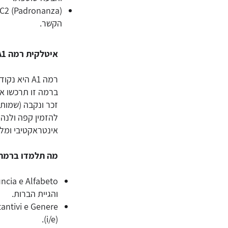
הקשר.
איטלקית רמה A1 - צעדיך הראשונים ב"בלה לינגואה"
רמה A1 הי
זכר ונקבה (שמות 
להזמין קפה ולנהל
אינטראקטיבי ומלו
מה תלמדו ברמה A1? (23 צעדים
והגיית הברות.
(i/e).