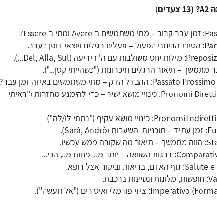
דים
)
תי ב-Essere?
צאי דופן בעבר.
 הידיעה (Del, Alla, Sul...).
 ההבדל הדק – מתי משתמשים באיזה זמן עבר?
Pronomi Diretti (Lo, La, Li, Le): כינויי מושא ישיר – כדי להימנע מחזרות ("ראיתי
Pro): כינויי מושא עקיף ("נתתי לו/לה").
Sarà, A).
מש עכשיו.
ה – יותר מ.., פחות מ.., הכי...
יאות וביקור אצל רופא.
ברכבת.
I): ציווי פורמלי ואיסורים ("אל תעשה").