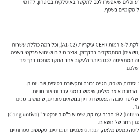
דע וכלים שיאפשרו לכם לתקשר באיטלקית בביטחון, להזמין
 מקומיים בשטף.
המערכת שלנו מחולקת ל-6 רמות CEFR עיקריות (A1-C2), וכל רמה כוללת עשרות
נושאים) המתמקדים בדקדוק, אוצר מילים ושימוש פרקטי בשפה.
ה המתאימה לכם ביותר ולעקוב אחר התקדמותכם דרך מד
שלכם.
B1 (Intermedi): שליטה טובה המאפשרת דיון בנושאים מוכרים, שימוש בזמנים
ה.
B2 (Intermedio Superiore): הבנה עמוקה, שימוש ב"סובייונקטיב" (Congiuntivo)
וון רחב של נושאים.
C1 (Avan): שליטה כמעט מלאה, הבנת ניואנסים תרבותיים, טקסטים ספרותיים