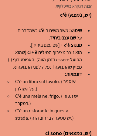
הבנת הנקרא באיטלקית
c'è (יש, נמצא)
שימוש:
 משתמשים ב-
c'è
 כשמדברים 
על 
שם עצם ביחיד
.
מבנה:
 c'è + [שם עצם ביחיד].
הוא נוצר מצירוף המילים 
è
 + 
ci
 (שהוא 
הפועל essere בזמן הווה). האפוסטרוף (') 
מציין שהתנועה i נפלה לפני התנועה e.
דוגמאות:
C'è un libro sul tavolo. (יש ספר 
על השולחן.)
C'è una mela nel frigo. (יש תפוח 
במקרר.)
C'è un ristorante in questa 
strada. (יש מסעדה ברחוב הזה.)
ci sono (יש, נמצאים)