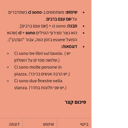
שימוש:
 משתמשים ב-
ci sono
 כשמדברים 
על 
שם עצם ברבים
.
מבנה:
 ci sono + [שם עצם ברבים].
הוא נוצר מצירוף המילים 
sono
 + 
ci
 (שהוא 
הפועל essere בזמן הווה, עבור "הם/הן").
דוגמאות:
Ci sono tre libri sul tavolo. (יש 
שלושה ספרים על השולחן.)
Ci sono molte persone in 
piazza. (יש הרבה אנשים בכיכר.)
Ci sono due finestre nella 
stanza. (יש שני חלונות בחדר.)
סיכום קצר
ביטוי
שימוש
דוגמה