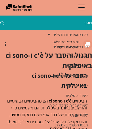
פוסט
כל המאמרים והתרגילים
שפות שלי SafotSheli
כל המאמרים והתרגילים
זמן קריאה 1 דקות
תרגול והסבר על c'è ו-ci sono
לימוד אנגלית
באיטלקית
לימוד ספרדית
הסבר על c'è ו-ci sono 
מאמרים על לימוד שפות
באיטלקית
לימוד צרפתית
לימוד איטלקית
הביטויים 
c'è
 ו-
ci sono
 הם מהביטויים הבסיסיים 
לימוד עברית לדוברי רוסית
והחשובים ביותר באיטלקית. הם משמשים כדי 
לבטא נוכחות של דבר או אנשים במקום מסוים, 
לימוד יוונית
והם מקבילים לביטוי "יש" בעברית או "there is 
הבנת הנקרא באנגלית
/ there are" באנגלית.