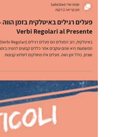
שפות שלי SafotSheli
זמן קריאה 2 דקות
פעלים רגילים באיטלקית בזמן הווה -
Verbi Regolari al Presente
באיטלקית, רוב הפעלים הם 
המשמעות היא שהם עוקבים אחר כללים קבועים להטיה בזמנ
שונים, כולל זמן הווה. פעלים אלו מחולקים לשלוש קבוצות
עיקריות, בהתאם לסיומת שלהם במקור (צורת המקור -
infinitive):