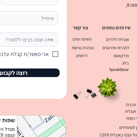
בני ברמן 2 , מגדל העסקים קניון עיר ימים קומה 9,
שירותים נוספים
צור קשר
השיטה שלנו
אנגלית לילדים
לחברות ואירגונים
הצהרת נגישות
אני מאשר/ת קבלת עדכונ
פודקאסט
דרושים
בלוג
SpeakBase
רוצה לקבוע 
 ערבית
 אנגלית
 רוסית
ן למתחילים
 עצמי באנגלית CEFR