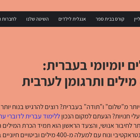
יין
קורס בבית ספר
אנגלית לילדים
השיטה שלנו
לחברות וא
ם יומיומי בעברית:
ותר מ"שלום" ו"תודה" בעברית? רוצים להרגיש בנוח יותר
בעלי חנויות? הגעתם למקום הנכון
ללימוד עברית לדוברי ער
ר לחיבור אנושי, והצעד הראשון הוא תמיד הכרת המילים ה
הכנו עבורכם כלי אינטראקטיבי ונוח עם למעלה מ-400 מילים וביט