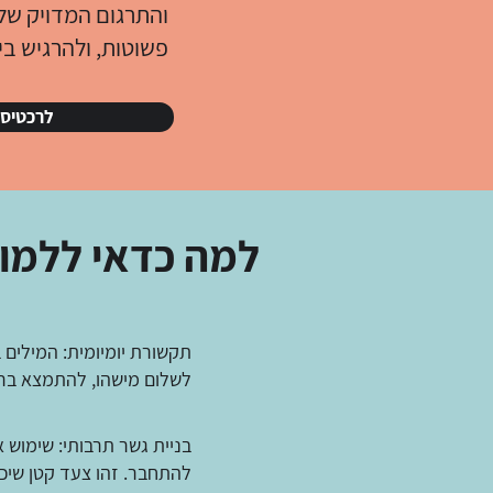
והתרגום המדויק שלה
פשוטות, ולהרגיש בי
לרכטיסי
למה כדאי ללמו
תקשורת יומיומית: המילים ב
לשלום מישהו, להתמצא ברחו
בניית גשר תרבותי: שימוש 
להתחבר. זהו צעד קטן שיכול