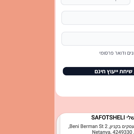
ים ודואר פרסומי
שיחת ייעוץ חינם