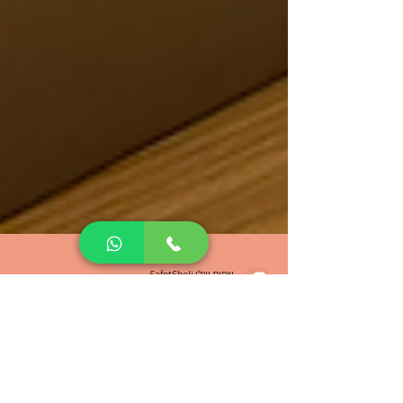
שפות שלי SafotSheli
זמן קריאה 3 דקות
חוקים Past Simple