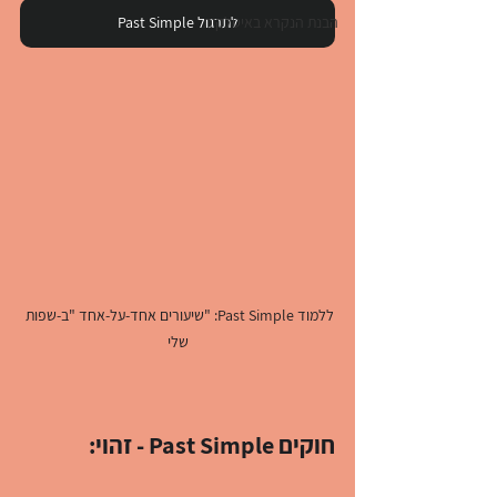
הבנת הנקרא באיטלקית
לתרגול Past Simple
ללמוד Past Simple: "שיעורים אחד-על-אחד "ב-שפות 
שלי
חוקים Past Simple - זהוי: