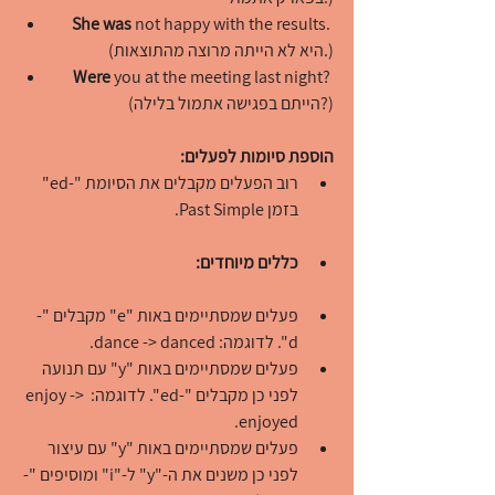
She was
 not happy with the results. 
(היא לא הייתה מרוצה מהתוצאות.)
Were
 you at the meeting last night? 
(הייתם בפגישה אתמול בלילה?)
הוספת סיומות לפעלים:
רוב הפעלים מקבלים את הסיומת "-ed" 
בזמן Past Simple.
כללים מיוחדים:
פעלים שמסתיימים באות "e" מקבלים "-
d". לדוגמה: dance -> danced.
פעלים שמסתיימים באות "y" עם תנועה 
לפני כן מקבלים "-ed". לדוגמה: enjoy -> 
enjoyed.
פעלים שמסתיימים באות "y" עם עיצור 
לפני כן משנים את ה-"y" ל-"i" ומוסיפים "-