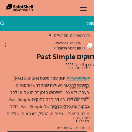
פוסט
כל המאמרים והתרגילים
שפות שלי SafotSheli
כל המאמרים והתרגילים
זמן קריאה 3 דקות
חוקים Past Simple
לימוד אנגלית
עודכן:
9 ביולי 2025
לימוד ספרדית
קורס אנגלית
מאמרים על לימוד שפות
: זמן עבר פשוט (Past Simple) 
משמש לתיאור פעולות שהתרחשו והסתיימו 
לימוד צרפתית
בעבר. ידע נכון בשימוש בזמן זה הוא חיוני לכל 
לימוד איטלקית
דובר אנגלית. במדריך זה לחוקים Past Simple, 
נסקור את כללי הבסיס של Past Simple, כולל 
לימוד עברית לדוברי רוסית
צורת הפועל, יוצאים מן הכלל, דוגמאות, שלילות 
לימוד יוונית
ושאלות. 
הבנת הנקרא באנגלית