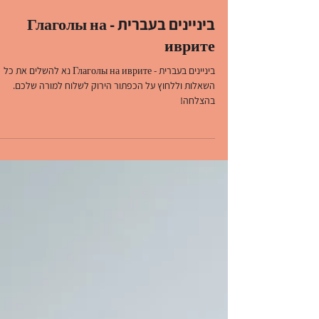
שפות שלי SafotSheli
זמן קריאה 1 דקות
ביניינים בעברית - Глаголы на
иврите
ביניינים בעברית - Глаголы на иврите נא להשלים את כל
השאלות וללחוץ על הכפתור הירוק לשלוח למורה שלכם.
בהצלחה!