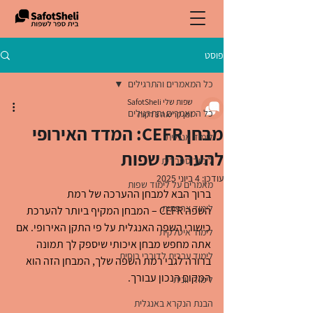
פוסט
כל המאמרים והתרגילים
שפות שלי SafotSheli
כל המאמרים והתרגילים
זמן קריאה 3 דקות
מבחן CEFR: המדד האירופי
לימוד אנגלית
להערכת שפות
לימוד ספרדית
עודכן:
4 ביוני 2025
מאמרים על לימוד שפות
ברוך הבא למבחן ההערכה של רמת 
לימוד צרפתית
השפה CEFR – המבחן המקיף ביותר להערכת 
כישורי השפה האנגלית על פי התקן האירופי. אם 
לימוד איטלקית
אתה מחפש מבחן איכותי שיספק לך תמונה 
לימוד עברית לדוברי רוסית
ברורה לגבי רמת השפה שלך, המבחן הזה הוא 
המקום הנכון עבורך.
לימוד יוונית
הבנת הנקרא באנגלית