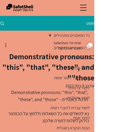
פוסט
כל המאמרים והתרגילים
שפות שלי SafotSheli
כל המאמרים והתרגילים
זמן קריאה 1 דקות
Demonstrative pronouns:
לימוד אנגלית
"this", "that", "these", and
לימוד ספרדית
"those"
מאמרים על לימוד שפות
עודכן:
9 ביולי 2023
לימוד צרפתית
Demonstrative pronouns: "this", "that", 
לימוד איטלקית
"these", and "those" - תרגול באנגלית 
לימוד עברית לדוברי רוסית
נא להשלים את כל השאלות וללחוץ על הכפתור 
לימוד יוונית
הירוק לשלוח למורה שלכם. 
הבנת הנקרא באנגלית