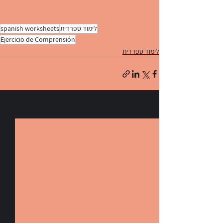
לימוד ספרדית
spanish worksheets
Ejercicio de Comprensión
לימוד ספרדית
הצג הכול
פוסטים אחרונים