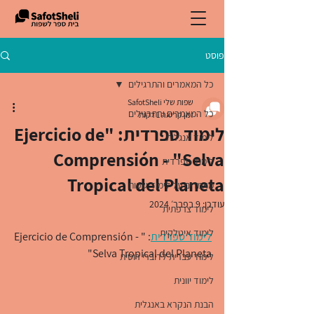
פוסט
כל המאמרים והתרגילים
שפות שלי SafotSheli
כל המאמרים והתרגילים
זמן קריאה 1 דקות
לימוד ספרדית: "Ejercicio de
לימוד אנגלית
Comprensión - "Selva
לימוד ספרדית
Tropical del Planeta
מאמרים על לימוד שפות
עודכן:
9 בפבר׳ 2024
לימוד צרפתית
לימוד איטלקית
לימוד ספרדית
: "Ejercicio de Comprensión - 
 "Selva Tropical del Planeta 
לימוד עברית לדוברי רוסית
לימוד יוונית
הבנת הנקרא באנגלית