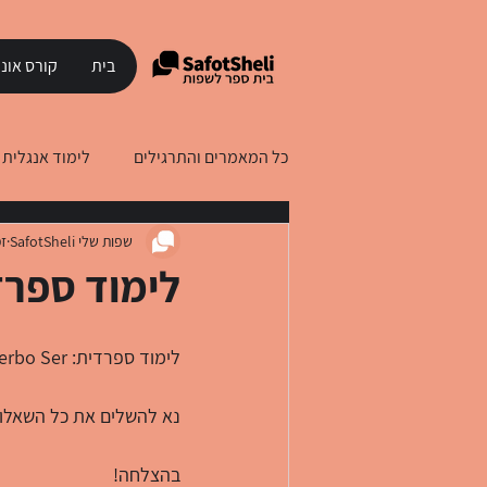
בית
קורס אונל
כל המאמרים והתרגילים
לימוד אנגלית
שפות שלי SafotSheli
זמ
לימוד עברית לדוברי רוסית
לימוד
לימוד ספרדית: o Ser
לימוד ספרדית: El Verbo Ser
נא להשלים את כל השאלות
בהצלחה!