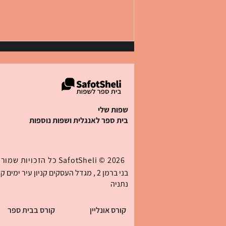
שפות שלי
בית ספר לאנגלית ושפות נוספות
אותיות בספרדית (Abecedario):
כל 27 האותיות עם הגייה, טבלה
2026 ©
SafotSheli
כל הזכויות שמורו
ודף עבודה
נתניה
קורס אונליין
קורס בבית ספר