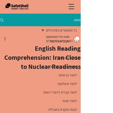
פוסט
כל המאמרים והתרגילים
שפות שלי SafotSheli
כל המאמרים והתרגילים
זמן קריאה 1 דקות
English Reading
לימוד אנגלית
Comprehension: Iran Close
לימוד ספרדית
to Nuclear Readiness
מאמרים על לימוד שפות
לימוד צרפתית
לימוד איטלקית
לימוד עברית לדוברי רוסית
לימוד יוונית
הבנת הנקרא באנגלית