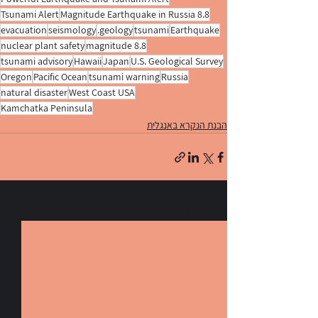
Tsunami Alert
8.8 Magnitude Earthquake in Russia
evacuation
seismology
geology.
tsunami
Earthquake
nuclear plant safety
magnitude 8.8
tsunami advisory
Hawaii
Japan
U.S. Geological Survey
Oregon
Pacific Ocean
tsunami warning
Russia
natural disaster
West Coast USA
Kamchatka Peninsula
הבנת הנקרא באנגלית
הצג הכול
פוסטים אחרונים