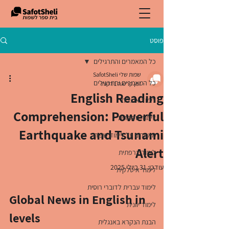
פוסט
כל המאמרים והתרגילים
שפות שלי SafotSheli
כל המאמרים והתרגילים
זמן קריאה 1 דקות
English Reading
לימוד אנגלית
Comprehension: Powerful
לימוד ספרדית
Earthquake and Tsunami
מאמרים על לימוד שפות
Alert
לימוד צרפתית
עודכן:
31 ביולי 2025
לימוד איטלקית
לימוד עברית לדוברי רוסית
Global News in English in 
לימוד יוונית
levels
הבנת הנקרא באנגלית