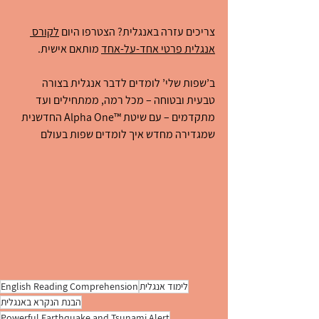
צריכים עזרה באנגלית? הצטרפו היום 
לקורס 
אנגלית פרטי אחד-על-אחד
 מותאם אישית.
ב’שפות שלי’ לומדים לדבר אנגלית בצורה 
טבעית ובטוחה – מכל רמה, ממתחילים ועד 
מתקדמים – עם שיטת ™Alpha One החדשנית 
שמגדירה מחדש איך לומדים שפות בעולם
לימוד אנגלית
English Reading Comprehension
הבנת הנקרא באנגלית
Powerful Earthquake and Tsunami Alert