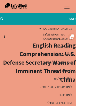
פוסט
כל המאמרים והתרגילים
שפות שלי SafotSheli
כל המאמרים והתרגילים
זמן קריאה 1 דקות
English Reading
לימוד אנגלית
Comprehension: U.S.
לימוד ספרדית
Defense Secretary Warns of
מאמרים על לימוד שפות
Imminent Threat from
לימוד צרפתית
China
לימוד איטלקית
לימוד עברית לדוברי רוסית
לימוד יוונית
הבנת הנקרא באנגלית