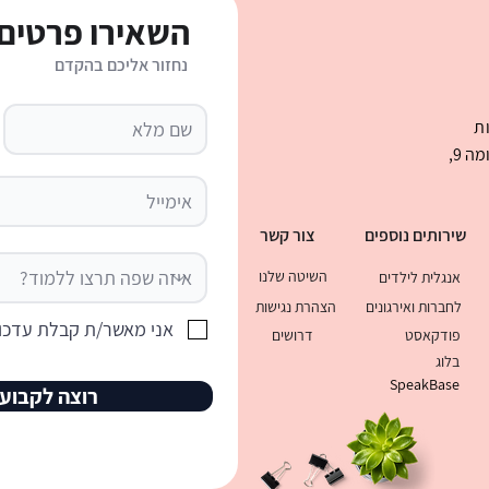
השאירו פרטים 
נחזור אליכם בהקדם
כינויי גוף בספרדית: טבלה מלאה,
איך ל
הסבר ודף עבודה אינטראקטיבי
המדריך
ת
בני ברמן 2 , מגדל העסקים קניון עיר ימים קומה 9,
שירותים נוספים
צור קשר
השיטה שלנו
אנגלית לילדים
לחברות ואירגונים
הצהרת נגישות
אני מאשר/ת קבלת עדכונ
פודקאסט
דרושים
בלוג
SpeakBase
רוצה לקבוע 