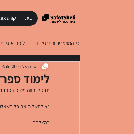
בית
קורס אונל
כל המאמרים והתרגילים
לימוד אנגלית
שפות שלי SafotSheli
זמ
לימוד עברית לדוברי רוסית
לימוד
לימוד ספרדית: Simple 2
Ejercicios de Presente Simple - תרגילי הווה פשוט בספ
נא להשלים את כל השאלות
בהצלחה!