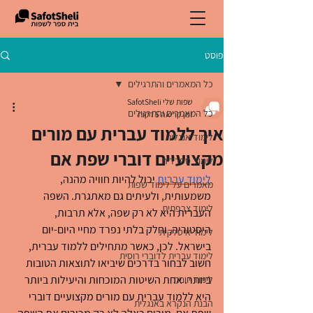
פוסט
כל המאמרים והתרגילים
שפות שלי SafotSheli
כל המאמרים והתרגילים
זמן קריאה 5 דקות
איך ללמוד עברית עם מורים
לימוד אנגלית
מקצועיים דוברי שפת אם
לימוד ספרדית
לימוד עברית
 יכול להיות חוויה מהנה, 
מאמרים על לימוד שפות
משמעותית, ולעיתים גם מאתגרת. השפה 
לימוד צרפתית
העברית היא לא רק שפה, אלא תרבות, 
היסטוריה, וחלק בלתי נפרד מחיי היום-יום 
לימוד איטלקית
בישראל. לכן, כאשר מתחילים ללמוד עברית, 
לימוד עברית לדוברי רוסית
חשוב לבחור בדרכים שיביאו לתוצאות הטובות 
ביותר. אחת השיטות המוכחות והיעילות ביותר 
לימוד יוונית
היא ללמוד עברית עם מורים מקצועיים דוברי 
הבנת הנקרא באנגלית