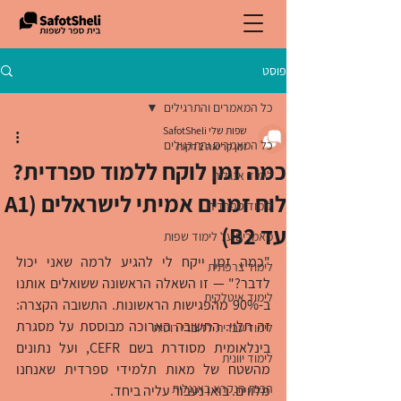
פוסט
כל המאמרים והתרגילים
שפות שלי SafotSheli
כל המאמרים והתרגילים
זמן קריאה 2 דקות
כמה זמן לוקח ללמוד ספרדית?
לימוד אנגלית
לוח זמנים אמיתי לישראלים (A1
לימוד ספרדית
עד B2)
מאמרים על לימוד שפות
"כמה זמן ייקח לי להגיע לרמה שאני יכול 
לימוד צרפתית
לדבר?" — זו השאלה הראשונה ששואלים אותנו 
לימוד איטלקית
ב-90% מהפגישות הראשונות. התשובה הקצרה: 
זה תלוי. התשובה הארוכה מבוססת על מסגרת 
לימוד עברית לדוברי רוסית
בינלאומית מסודרת בשם CEFR, ועל נתונים 
לימוד יוונית
מהשטח של מאות תלמידי ספרדית שאנחנו 
הבנת הנקרא באנגלית
מלווים. בואו נעבור עליה ביחד.