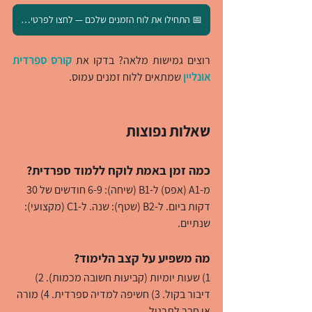
📅 התחילו את לוח הזמנים שלכם — לחצו לפרטי הקורס
רוצים גמישות מלאה? בדקו את 
קורס ספרדית 
אונליין
 שמתאים ללוח זמנים עמוס.
שאלות נפוצות
כמה זמן באמת לוקח ללמוד ספרדית?
מ-A1 (אפס) ל-B1 (שיחה): 6-9 חודשים של 30 
דקות ביום. ל-B2 (שטף): שנה. ל-C1 (מקצועי): 
שנתיים.
מה משפיע על קצב הלימוד?
1) שעות יומיות (קביעוּת חשובה מכמות). 2) 
דיבור בקול. 3) חשיפה למדיה ספרדית. 4) מורה 
או חבר לתרגול.