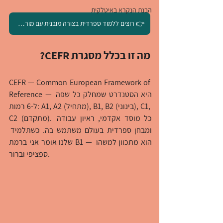
הבנת הנקרא באיטלקית
👉 רוצים ללמוד ספרדית בצורה מובנית עם מורה מנוסה? לחצו לפרטים על הקורס
מה זו בכלל מסגרת CEFR?
CEFR — Common European Framework of 
Reference — היא הסטנדרט שמחלק כל שפה 
ל-6 רמות: A1, A2 (מתחיל), B1, B2 (בינוני), C1, 
C2 (מתקדם). כל מוסד אקדמי, ראיון עבודה 
ומבחן ספרדית בעולם משתמש בה. כשתלמיד 
שלנו אומר אני ברמת B1 — הוא מתכוון למשהו 
ספציפי וברור.