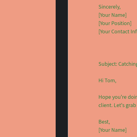
Sincerely,  
[Your Name]  
[Your Position]  
[Your Contact In
Subject: Catchin
Hi Tom,
Hope you're doin
client. Let's gr
Best,  
[Your Name]  