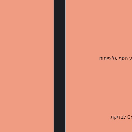
נוסף על פיתוח 
 טעויות עלולות לפגוע במקצועיותכם. השתמשו בכלים כמו Grammarly לבדיקת 