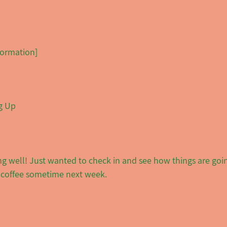
formation]  
g Up
g well! Just wanted to check in and see how things are goi
ab coffee sometime next week.