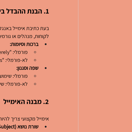
1
. הבנת ההבדל בי
בעת כתיבת אימייל באנגלי
לקוחות, מנהלים או גורמי
ברכות וסיומות:
פורמלי: "Dear Mr. Smith," "Sincerely,"
לא-פורמלי: "Hi John," "Best regards,"
שפה וסגנון:
פורמלי: שימוש
לא-פורמלי: שימו
2
. מבנה האימייל
אימייל מקצועי צריך להיו
שורת נושא (Subject):