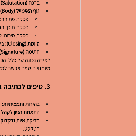
ברכה (Salutation):
גוף האימייל (Body):
פסקת פתיחה: 
פסקת תוכן: הר
פסקת סיכום: ס
סיומת (Closing):
 בי
חתימה (Signature):
למידה נכונה של כללי הכ
מיומנויות שפה אפשר למצ
3
. טיפים לכתיבה 
בהירות ותמציתיות:
 
התאמת הטון לקהל ה
בדיקת איות ודקדוק:
הטקסט.