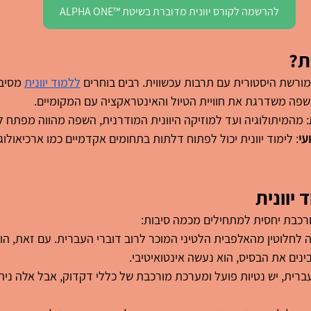
להרשמה לקורס יוונית מדוברת בשיטת ™ALPHA ONE
ת?
ורשת היסטורית עם תרבות עכשווית. רבים בוחרים 
ללמוד יוונית
 מסיב
השפה משדרגת את חוויית הטיול והאינטראקציה עם המקומיים.
: מהמיתולוגיה ועד למוזיקה היוונית המודרנית, השפה מהווה מפתח 
עי
: לימוד יוונית יכול לפתוח דלתות בתחומים אקדמיים כמו ארכיאולוגי
יוונית
רכבת יחסית למתחילים מכמה סיבות:
ה לחלוטין מהאלפבית הלטיני המוכר לרוב דוברי העברית. עם זאת, הו
נים את הבסיס, הוא נעשה אינטואיטיבי.
עברית, יש נטיות פועל ומערכת מורכבת של כללי דקדוק, אבל אלה נית