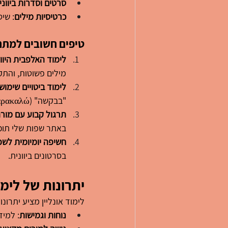
סרטים וסדרות ביווני
כרטיסיות מילים
: שי
טיפים חשובים למתח
לימוד האלפבית היוונ
מילים פשוטות, והתק
לימוד ביטויים שימושי
"בבקשה" (Παρακαλώ).
תרגול קבוע עם מורה 
באתר שפות שלי תוכ
חשיפה יומיומית לש
בסרטונים ביוונית.
יתרונות של לימוד
לימוד אונליין מציע יתרונו
נוחות וגמישות
: למי