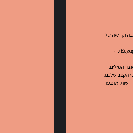
בה וקריאה של 
התחילו בביטויים יומיומיים כמו "שלום" (Γειά σου), "תודה" (Ευχαριστώ), ו-
צר המילים. 
י הקצב שלכם.
דשות, או צפו 