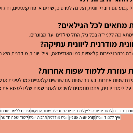
 קבוע עם דוברי יוונית, האזנה לסרטים, שירים או פודקאסטים, וחיקו
ית מתאים לכל הגילאים?
מתאימה ללמידה בכל גיל, החל מילדים ועד מבוגרים.
ונית מודרנית ליוונית עתיקה?
בה נכתבו יצירות קלאסיות כמו האודיסאה, ואילו יוונית מודרנית היא
ית עוזרת ללמוד שפות אחרות?
למידת שפות אחרות, בעיקר שפות עם שורשים קלאסיים כמו לטינית או ש
על לימוד יוונית, אתם מוזמנים להיכנס לאתר שפות שלי ולמצוא את 
וונית מדוברת
לימוד יוונית אונליין
לימוד יוונית למתחילים
שפות עתיקות
טיפים ללימוד יוונית
מ
איך ללמוד יוונית
קורס יוונית אונליין
יוונית מודרנית
תרבות יוונית
לימוד שפה חדשה