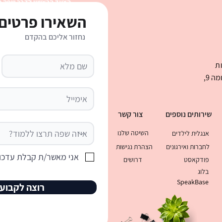
הצעד הראשון לדבר שפה 
השאירו פרטים 
נחזור אליכם בהקדם
שיחת טלפון באנגלית בעבודה:
ראיון 
המדריך שיגרום לכם להרים את
המלא 
ת
הטלפון בביטחון
התפקי
בני ברמן 2 , מגדל העסקים קניון עיר ימים קומה 9,
שירותים נוספים
צור קשר
השיטה שלנו
אנגלית לילדים
לחברות ואירגונים
הצהרת נגישות
אני מאשר/ת קבלת עדכונ
פודקאסט
דרושים
בלוג
SpeakBase
רוצה לקבוע 