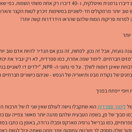
מחלת אלצהיימר. 45 מהם דיברו גרמנית ואיטלקית, ו -40 דיברו רק אחת משתי 
עו טוב יותר מרמקולים חד-לשוניים במשימות זיכרון לטווח הקצר והאר
 למרות סריקות המוח שלהם שהראו הידרדרות קשה יותר!
טענה נועזת, אבל זה נכון. לפחות, זה נכון אם תגדיר להיות אדם טוב י
רמזים חברתיים. לימוד שפה אחרת, כמו ספרדית, לא רק יגביר את יכול
ים של נקודת מבט ותיאוריה של הנפש - שניהם כישורים חברתיים ורג
ל 
לימוד ספרדית
 הוא שתקבלו גישה לעולם שאין שני לו של תרבות הי
מו מבוך של פן, בשפה הטבעית שלהם מהנה יותר מאשר צפייה עם כתוב
ותיים, כמו גבריאל גרסיה מארקס ופבלו נרודה, באופן בו כתבו במק
קור שלה מספק לך תובנות עמוקות יותר ממה שאתה יכול לגשת באמצ