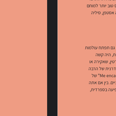
טוב יותר למוחם 
אסטפן, סיליה 
 גם תפתח עולמות 
ת, היה קשה 
ין, שאקירה או 
דרנית של הרבה 
מותגים ומסעדות גדולות כמו האמרה המפורסמת של טאקו בל על "יו קווארו טאקו בל", או "Me encanta" של 
ים. בין אם אתה 
יעה בספרדית, 