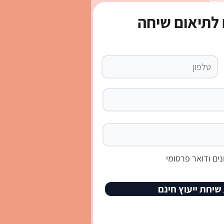
חדשה
לתיאום שיחה
עבודה באנגלית: המדריך
לענות בביטחון ולקבל את
ד
ים ודואר פרסומי
שיחת ייעוץ חינם