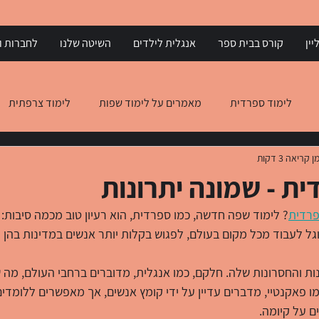
יין
קורס בבית ספר
אנגלית לילדים
השיטה שלנו
לחברות וא
לימוד ספרדית
מאמרים על לימוד שפות
לימוד צרפתית
ן קריאה 3 דקות
 יוונית
הבנת הנקרא באנגלית
הבנת הנקרא באיטלקית
ית - שמונה יתרונות
פרדית
? לימוד שפה חדשה, כמו ספרדית, הוא רעיון טוב מכמה סיבות: 
גל לעבוד מכל מקום בעולם, לפגוש בקלות יותר אנשים במדינות בהן ר
ת והחסרונות שלה. חלקם, כמו אנגלית, מדוברים ברחבי העולם, מה 
ו פאקנטיי, מדברים עדיין על ידי קומץ אנשים, אך מאפשרים ללומדים
ם על קיומה.