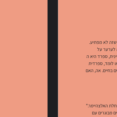
 שזה לא מפתיע. 
לערער על 
ית, ספרד היא ה 
ו לומד, ספרדית 
The E, לימוד ספרדית תביא לך 51,000 דולר נוספים בחיים. אה, האם 
חלת האלצהיימר." 
Vita-Salute San במילאנו ערכה מחקר בו בדקו סריקות CT של 85 חולים מבוגרים עם 