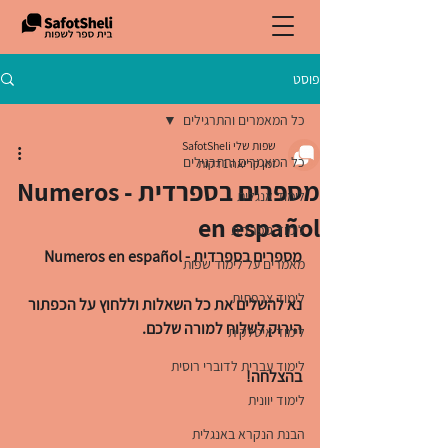
פוסט
כל המאמרים והתרגילים
שפות שלי SafotSheli
כל המאמרים והתרגילים
זמן קריאה 1 דקות
מספרים בספרדית - Numeros
לימוד אנגלית
en español
לימוד ספרדית
מספרים בספרדית - Numeros en español
מאמרים על לימוד שפות
לימוד צרפתית
נא להשלים את כל השאלות וללחוץ על הכפתור 
הירוק לשלוח למורה שלכם. 
לימוד איטלקית
לימוד עברית לדוברי רוסית
בהצלחה!
לימוד יוונית
הבנת הנקרא באנגלית