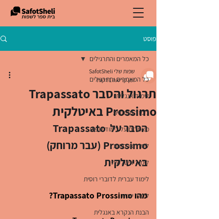
פוסט
כל המאמרים והתרגילים
שפות שלי SafotSheli
כל המאמרים והתרגילים
זמן קריאה 1 דקות
תרגול והסבר Trapassato
לימוד אנגלית
Prossimo באיטלקית
לימוד ספרדית
הסבר על Trapassato 
מאמרים על לימוד שפות
Prossimo (עבר מרוחק) 
לימוד צרפתית
באיטלקית
לימוד איטלקית
לימוד עברית לדוברי רוסית
מהו Trapassato Prossimo?
לימוד יוונית
הבנת הנקרא באנגלית