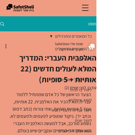
פוסט
כל המאמרים והתרגילים
שפות שלי SafotSheli
כל המאמרים והתרגילים
זמן קריאה 4 דקות
האלפבית העברי: המדריך
לימוד אנגלית
המלא לעולים חדשים (22
לימוד ספרדית
אותיות + 5 סופיות)
מאמרים על לימוד שפות
עודכן:
לפני יומיים (2)
לימוד צרפתית
הצעד הראשון של כל אדם שמתחיל ללמוד 
לימוד איטלקית
עברית הוא להכיר את האלפבית. 22 אותיות, 
ועוד 5 אותיות סופיות. שתי צורות (כתב דפוס 
לימוד עברית לדוברי רוסית
וכתב יד). ניקוד שמופיע לפעמים ולפעמים לא. 
לימוד יוונית
נשמע מורכב, אבל למעשה האלפבית העברי 
הוא אחד הכי הגיוניים ועקביים שיש בעולם.
הבנת הנקרא באנגלית