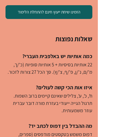
הזמינו שיחת ייעוץ חינם להתחלת הלימוד
שאלות נפוצות
כמה אותיות יש באלפבית העברי?
22 אותיות בסיסיות + 5 אותיות סופיות (כ'/ך, 
מ'/ם, נ'/ן, פ'/ף, צ'/ץ). סך הכל 27 צורות לזכור.
איזו אות הכי קשה לעולים?
ח', כ', ע', צלילים שאינם קיימים ברוב השפות. 
תרגול הגייה ייעודי בעזרת מורה דובר עברית 
עוזר משמעותית.
מה ההבדל בין דפוס לכתב יד?
דפוס משמש בטקסטים מודפסים (ספרים, 