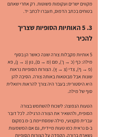
מקווים ישרים ועקומות פשוטות. רק אחרי שאתם 
בטוחים בכתב הדפוס, תעברו לכתב יד.
3. 5 האותיות הסופיות שצריך 
להכיר
5 אותיות מקבלות צורה שונה כאשר הן בסוף 
מילה: כף (כ → ך), מם (מ → ם), נון (נ → ן), פא 
(פ → ף), צדי (צ → ץ). הצורות הסופיות נראות 
שונות אבל מבוטאות באותה צורה. הסיבה להן 
היא היסטורית: בעבר היה צורך להראות ויזואלית 
סוף של מילה.
הטעות הנפוצה: לשכוח להשתמש בצורה 
הסופית, ולהשאיר את הצורה הרגילה. לכל דובר 
עברית מקצועי, מילה שמסתיימת ב-מ במקום 
ב-ם נראית כמו טעות מיידית, גם אם המשמעות 
נשארת ברורה. הקפדה על הצורות הסופיות 