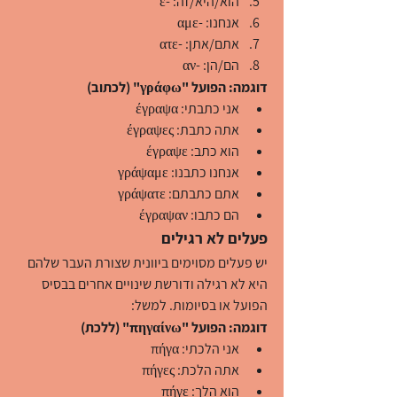
הוא/היא/זה: -ε
אנחנו: -αμε
אתם/אתן: -ατε
הם/הן: -αν
דוגמה: הפועל "γράφω" (לכתוב)
אני כתבתי: έγραψα
אתה כתבת: έγραψες
הוא כתב: έγραψε
אנחנו כתבנו: γράψαμε
אתם כתבתם: γράψατε
הם כתבו: έγραψαν
פעלים לא רגילים
יש פעלים מסוימים ביוונית שצורת העבר שלהם 
היא לא רגילה ודורשת שינויים אחרים בבסיס 
הפועל או בסיומות. למשל:
דוגמה: הפועל "πηγαίνω" (ללכת)
אני הלכתי: πήγα
אתה הלכת: πήγες
הוא הלך: πήγε