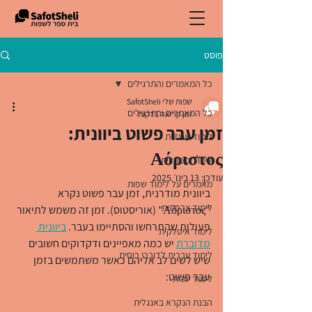
פוסט
כל המאמרים והתרגילים
שפות שלי SafotSheli
כל המאמרים והתרגילים
זמן קריאה 1 דקות
זמן עבר פשוט ביוונית:
לימוד אנגלית
Αόριστος
לימוד ספרדית
עודכן:
13 בינו׳ 2025
מאמרים על לימוד שפות
ביוונית מודרנית, זמן עבר פשוט נקרא 
לימוד צרפתית
"Αόριστος" (אוריסטוס). זמן זה משמש לתיאור 
פעולות שהתרחשו והסתיימו בעבר. 
ביוונית 
לימוד איטלקית
מדוברת
 יש כמה מאפיינים ודקדוקים חשובים 
לימוד עברית לדוברי רוסית
שיש לשים לב אליהם כאשר משתמשים בזמן 
עבר פשוט:
לימוד יוונית
הבנת הנקרא באנגלית