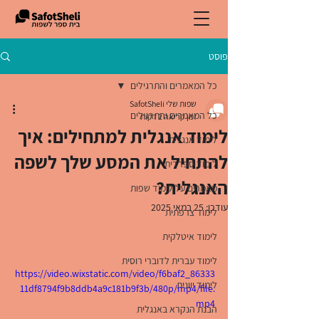
פוסט
כל המאמרים והתרגילים
שפות שלי SafotSheli
כל המאמרים והתרגילים
זמן קריאה 2 דקות
לימוד אנגלית למתחילים: איך
לימוד אנגלית
להתחיל את המסע שלך לשפה
לימוד ספרדית
האנגלית?
מאמרים על לימוד שפות
עודכן:
25 במאי 2025
לימוד צרפתית
לימוד איטלקית
לימוד עברית לדוברי רוסית
https://video.wixstatic.com/video/f6baf2_86333
לימוד יוונית
11df8794f9b8ddb4a9c181b9f3b/480p/mp4/file.
mp4
הבנת הנקרא באנגלית