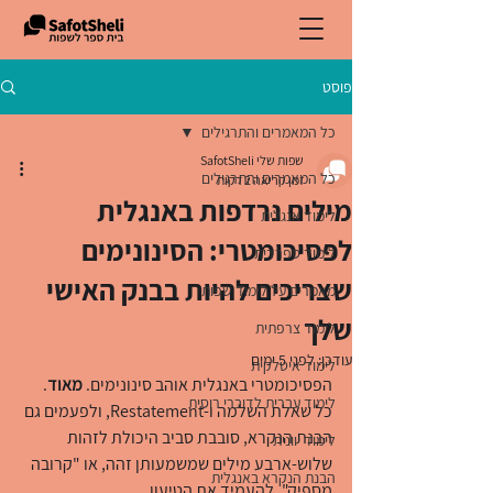
פוסט
כל המאמרים והתרגילים
שפות שלי SafotSheli
כל המאמרים והתרגילים
זמן קריאה 2 דקות
מילים נרדפות באנגלית
לימוד אנגלית
לפסיכומטרי: הסינונימים
לימוד ספרדית
שצריכים להיות בבנק האישי
מאמרים על לימוד שפות
שלך
לימוד צרפתית
עודכן:
לפני 5 ימים
לימוד איטלקית
הפסיכומטרי באנגלית אוהב סינונימים. 
מאוד
. 
לימוד עברית לדוברי רוסית
כל שאלת השלמה ו-Restatement, ולפעמים גם 
הבנת הנקרא, סובבת סביב היכולת לזהות 
לימוד יוונית
שלוש-ארבע מילים שמשמעותן זהה, או "קרובה 
הבנת הנקרא באנגלית
מספיק", להעמיד את הטיעון.