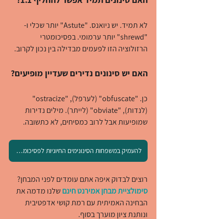
לא תמיד. יש ניואנס. "Astute" יותר שכלי ו-
"shrewd" יותר ערמומי. בפסיכומטרי 
הרזולוציה הזו לפעמים מבדילה בין נכון לקרוב.
האם יש סינונים נדירים שעדיין מופיעים?
כן. "obfuscate" (לערפל), "ostracize" 
(לנדות), "obviate" (לייתר). מילים נדירות 
שמופיעות אבל לרוב כמסיחים, לא כתשובה.
להעמיק במשפחות הסינונימים החיוניות לפסיכומטרי
רוצים לבדוק איפה אתם עומדים לפני המבחן? 
סימולציית מבחן אמירנט חינם
 שלנו מדמה את 
הבחינה האמיתית עם רמת קושי אדפטיבית 
ונותנת ציון מוערך בסוף.