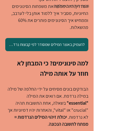
הבנת הנקרא באיטלקית
המדריך הזה ממפה את משפחות הסינונימים 
החיוניות, מסביר איך ללמוד אותן בלי לערבב, 
וממחיש איך הסינונימים פותרים את 60% 
מהשאלות.
להעמיק באוצר המילים שמסודר לפי קבוצות נרדפות
למה סינונימים? כי המבחן לא 
חוזר על אותה מילה
הבודקים בונים מסיחים על ידי החלפה של מילה 
במילה נרדפת. אם רואים את המילה
"essential" 
בשאלה, אחת התשובות תהיה 
"crucial" או "vital", והאחרות יהיו דמיוניות אך 
לא נרדפות. 
יכולת זיהוי המילים הנרדפות = 
מפתח לתשובה הנכונה
.