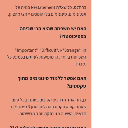
בהחלט. כל שאלת Restatement בנויה על 
אנטונימים. סינונימים בלי הופכים = חצי מהציון.
האם יש משפחה שהיא הכי שכיחה 
בפסיכומטרי?
"Important", "Difficult", ו-"Strange" הן 
השכיחות ביותר. הן מופיעות לעיתים בכמעט כל 
מבחן.
האם אפשר ללמוד סינונימים מתוך 
טקסטים?
כן, וזה אחד הדרכים הטובים ביותר. בכל פעם 
שאתה קורא טקסט באנגלית, סמן 3 סינונימים 
חדשים. השיטה הזו חזקה יותר מרשימות.
האם סינונים תמיד אפשר להחליף 1:1?