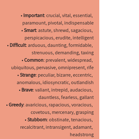
• 
Important
: crucial, vital, essential, 
paramount, pivotal, indispensable
• 
Smart
: astute, shrewd, sagacious, 
perspicacious, erudite, intelligent
• 
Difficult
: arduous, daunting, formidable, 
strenuous, demanding, taxing
• 
Common
: prevalent, widespread, 
ubiquitous, pervasive, omnipresent, rife
• 
Strange
: peculiar, bizarre, eccentric, 
anomalous, idiosyncratic, outlandish
• 
Brave
: valiant, intrepid, audacious, 
dauntless, fearless, gallant
• 
Greedy
: avaricious, rapacious, voracious, 
covetous, mercenary, grasping
• 
Stubborn
: obstinate, tenacious, 
recalcitrant, intransigent, adamant, 
headstrong