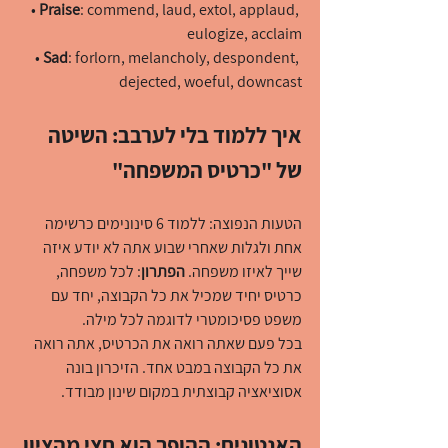
• 
Praise
: commend, laud, extol, applaud, 
eulogize, acclaim
• 
Sad
: forlorn, melancholy, despondent, 
dejected, woeful, downcast
איך ללמוד בלי לערבב: השיטה 
של "כרטיס המשפחה"
הטעות הנפוצה: ללמוד 6 סינונימים כרשימה 
אחת ולגלות שאחרי שבוע אתה לא יודע איזה 
שייך לאיזו משפחה. 
הפתרון
: לכל משפחה, 
כרטיס יחיד שמכיל את כל הקבוצה, יחד עם 
משפט פסיכומטרי לדוגמה לכל מילה.
בכל פעם שאתה רואה את הכרטיס, אתה רואה 
את כל הקבוצה במבט אחד. הזיכרון בונה 
אסוציאציה קבוצתית במקום שינון מבודד.
האנטונים: ההופך הוא חצי מהציון