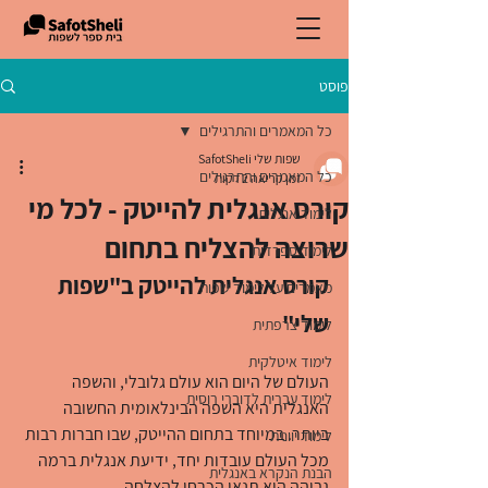
פוסט
כל המאמרים והתרגילים
שפות שלי SafotSheli
כל המאמרים והתרגילים
זמן קריאה 2 דקות
קורס אנגלית להייטק - לכל מי
לימוד אנגלית
שרוצה להצליח בתחום
לימוד ספרדית
קורס אנגלית להייטק ב"שפות 
מאמרים על לימוד שפות
שלי"
לימוד צרפתית
לימוד איטלקית
העולם של היום הוא עולם גלובלי, והשפה 
לימוד עברית לדוברי רוסית
האנגלית היא השפה הבינלאומית החשובה 
ביותר. במיוחד בתחום ההייטק, שבו חברות רבות 
לימוד יוונית
מכל העולם עובדות יחד, ידיעת אנגלית ברמה 
הבנת הנקרא באנגלית
גבוהה היא תנאי הכרחי להצלחה.