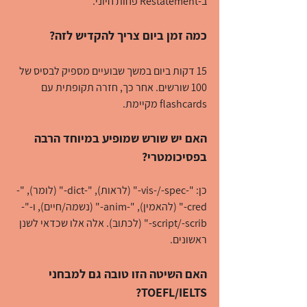
ב-Restatement פחות חיוני.
כמה זמן ביום צריך להקדיש לזה?
15 דקות ביום במשך שבועיים מספיק לבסיס של 
100 שורשים. אחר כך, חזרה תקופתית עם 
flashcards מקיימת.
האם יש שורש שמופיע במיוחד הרבה 
בפסיכומטרי?
כן: "-vis-/-spec-" (לראות), "-dict-" (לומר), "-
cred-" (להאמין), "-anim-" (נשמה/חיים), ו-"-
script/-scrib-" (לכתוב). אלה אלו שכדאי לשנן 
ראשונים.
האם השיטה הזו טובה גם למבחני 
TOEFL/IELTS?