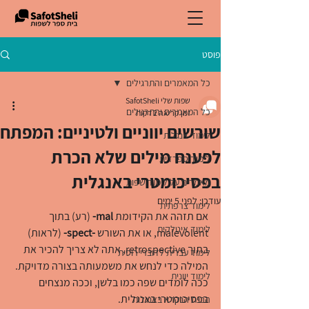
פוסט
כל המאמרים והתרגילים
שפות שלי SafotSheli
כל המאמרים והתרגילים
זמן קריאה 2 דקות
שורשים יווניים ולטיניים: המפתח
לימוד אנגלית
לפענח מילים שלא הכרת
לימוד ספרדית
בפסיכומטרי באנגלית
מאמרים על לימוד שפות
עודכן:
לפני 5 ימים
לימוד צרפתית
אם תזהה את הקידומת 
mal-
 (רע) בתוך 
לימוד איטלקית
malevolent, או את השורש 
-spect-
 (לראות) 
בתוך retrospective, אתה לא צריך להכיר את 
לימוד עברית לדוברי רוסית
המילה כדי לנחש את משמעותה בצורה מדויקת. 
לימוד יוונית
ככה לומדים שפה כמו בלשן, וככה מנצחים 
בפסיכומטרי באנגלית.
הבנת הנקרא באנגלית