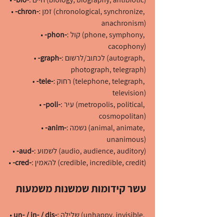
: זמן (chronological, synchronize, 
-chron-
• 
anachronism)
: קול (phone, symphony, 
-phon-
• 
cacophony)
: לכתוב/לרשום (autograph, 
-graph-
• 
photograph, telegraph)
: רחוק (telephone, telegraph, 
-tele-
• 
television)
: עיר (metropolis, political, 
-poli-
• 
cosmopolitan)
: נשמה (animal, animate, 
-anim-
• 
unanimous)
: לשמוע (audio, audience, auditory)
-aud-
• 
: להאמין (credible, incredible, credit)
-cred-
• 
עשר קידומות שמשנות משמעות
: שלילה (unhappy, invisible, 
un- / in- / dis-
• 