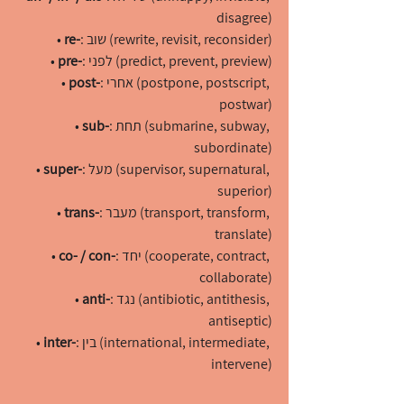
disagree)
: שוב (rewrite, revisit, reconsider)
re-
• 
: לפני (predict, prevent, preview)
pre-
• 
: אחרי (postpone, postscript, 
post-
• 
postwar)
: תחת (submarine, subway, 
sub-
• 
subordinate)
: מעל (supervisor, supernatural, 
super-
• 
superior)
: מעבר (transport, transform, 
trans-
• 
translate)
: יחד (cooperate, contract, 
co- / con-
• 
collaborate)
: נגד (antibiotic, antithesis, 
anti-
• 
antiseptic)
: בין (international, intermediate, 
inter-
• 
intervene)