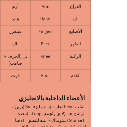
الذراع
Arm
آرم
اليد
Hand
هاند
الأصابع
Fingers
فينغرز
الظهر
Back
باك
الركبة
Knee
ني (الحرف k 
صامت)
القدم
Foot
فوت
الأعضاء الداخلية بالانجليزي
القلب Heart (هارت)، الدماغ Brain (برين)، 
الرئة Lung (لانغ) وتُجمع Lungs، المعدة 
Stomach (ستوماك – انتبه للنطق: ch هنا 