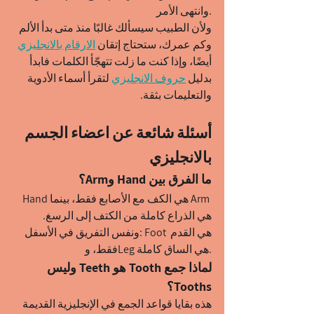
وانتهى الأمر.
ولأن الطبيب سيسألك غالبًا منذ متى بدأ الألم 
وكم عمرك، ستحتاج إتقان 
الارقام بالانجليزي
أيضًا، وإذا كنت ما زلت تتهجّأ الكلمات فابدأ 
بدليل 
حروف الانجليزي
 لتقرأ أسماء الأدوية 
والتعليمات بثقة.
أسئلة شائعة عن اعضاء الجسم 
بالانجليزي
ما الفرق بين Hand وArm؟
Hand هي الكف مع الأصابع فقط، بينما Arm 
هي الذراع كاملة من الكتف إلى الرسغ. 
ونفس التفريق في الأسفل: Foot هي القدم 
فقط، وLeg هي الساق كاملة.
لماذا جمع Tooth هو Teeth وليس 
Tooths؟
هذه بقايا قواعد الجمع في الإنجليزية القديمة 