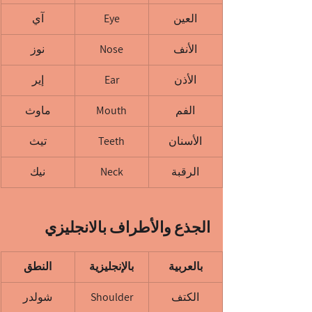
العين
Eye
آي
الأنف
Nose
نوز
الأذن
Ear
إير
الفم
Mouth
ماوث
الأسنان
Teeth
تيث
الرقبة
Neck
نيك
الجذع والأطراف بالانجليزي
بالعربية
بالإنجليزية
النطق
الكتف
Shoulder
شولدر