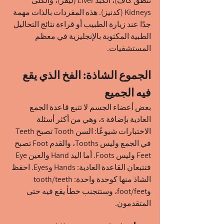
تُنطق كاف)، الكبد Liver (ليفر)، والكلى 
Kidneys (كدنيز). هذه المفردات بالذات مهمة 
جدًا عند زيارة الطبيب أو قراءة نتائج التحاليل 
الطبية المكتوبة بالإنجليزية في معظم 
المستشفيات.
الجموع الشاذة: الفخ الذي يقع 
فيه الجميع
بعض أعضاء الجسم لا تتبع قاعدة الجمع 
العادية بإضافة s، وهي من أكثر أسئلة 
الاختبارات شيوعًا: السن Tooth تصبح Teeth 
في الجمع وليس Tooths، والقدم Foot تصبح 
Feet وليس Foots. أما اليد Hand والعين Eye 
فتتبعان القاعدة العادية: Hands وEyes. احفظ 
الشاذ منها كوحدة واحدة: tooth/teeth 
وfoot/feet، وستتجنب خطأ يقع فيه حتى 
المتقدمون.