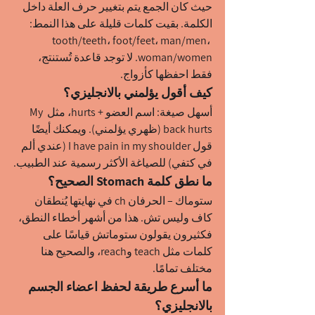
حيث كان الجمع يتم بتغيير حرف العلة داخل 
الكلمة. بقيت كلمات قليلة على هذا النمط: 
tooth/teeth، foot/feet، man/men، 
woman/women. لا توجد قاعدة تُستنتج، 
فقط احفظها كأزواج.
كيف أقول يؤلمني بالانجليزي؟
أسهل صيغة: اسم العضو + hurts، مثل My 
back hurts (ظهري يؤلمني). ويمكنك أيضًا 
قول I have pain in my shoulder (عندي ألم 
في كتفي) للصياغة الأكثر رسمية عند الطبيب.
ما نطق كلمة Stomach الصحيح؟
ستوماك – الحرفان ch في نهايتها يُنطقان 
كاف وليس تش. هذا من أشهر أخطاء النطق، 
فكثيرون يقولون ستوماتش قياسًا على 
كلمات مثل teach وreach، والصحيح هنا 
مختلف تمامًا.
ما أسرع طريقة لحفظ اعضاء الجسم 
بالانجليزي؟