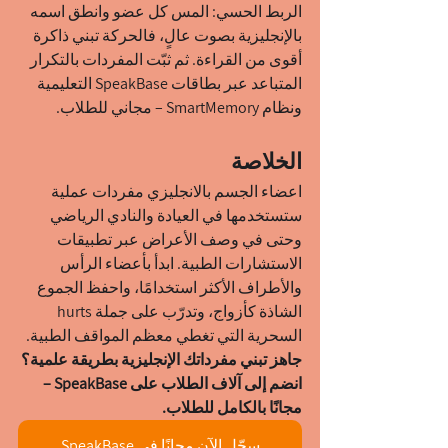
الربط الحسي: المس كل عضو وانطق اسمه 
بالإنجليزية بصوت عالٍ، فالحركة تبني ذاكرة 
أقوى من القراءة. ثم ثبّت المفردات بالتكرار 
المتباعد عبر بطاقات SpeakBase التعليمية 
ونظام SmartMemory – مجاني للطلاب.
الخلاصة
اعضاء الجسم بالانجليزي مفردات عملية 
ستستخدمها في العيادة والنادي الرياضي 
وحتى في وصف الأعراض عبر تطبيقات 
الاستشارات الطبية. ابدأ بأعضاء الرأس 
والأطراف الأكثر استخدامًا، واحفظ الجموع 
الشاذة كأزواج، وتدرّب على جملة hurts 
السحرية التي تغطي معظم المواقف الطبية.
جاهز تبني مفرداتك الإنجليزية بطريقة علمية؟ 
انضم إلى آلاف الطلاب على SpeakBase – 
مجانًا بالكامل للطلاب.
سجّل الآن مجانًا في SpeakBase