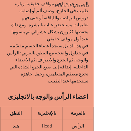
التي ستحتاجها في مواقف حقيقية: زيارة 
הבנת הנקרא באיטלקית
طبيب في الخارج، وصف ألم أو إصابة، 
دروس الرياضة واللياقة، أو حتى فهم 
تعليمات مستحضر عناية بالبشرة. ومع ذلك 
يحفظها كثيرون بشكل عشوائي ثم ينسونها 
عند أول موقف حقيقي.
في هذا الدليل ستجد أعضاء الجسم مقسّمة 
في جداول واضحة مع النطق بالعربي: الرأس 
والوجه، ثم الجذع والأطراف، ثم الأعضاء 
الداخلية، إضافة إلى صيغ الجمع الشاذة التي 
تخدع معظم المتعلمين، وجمل جاهزة 
تستخدمها عند الطبيب.
اعضاء الرأس والوجه بالانجليزي
بالعربية
بالإنجليزية
النطق
الرأس
Head
هيد