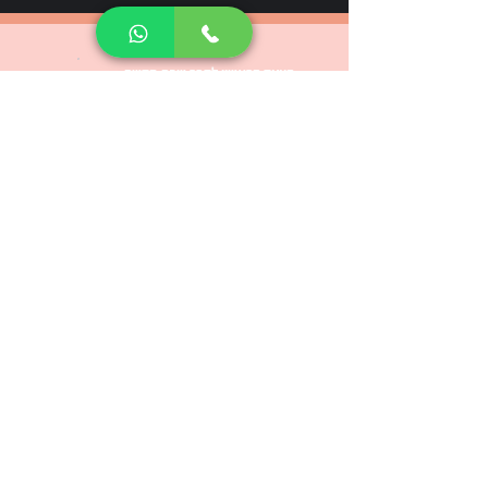
הצעד הראשון לדבר שפה חדשה
השאירו פרטים לתיאום שיחה
נחזור אליכם בהקדם
حروف الانجليزي – دليل
شامل للتعلم والنطق
אני מאשר/ת קבלת עדכונים ודואר פרסומי
רוצה לקבוע שיחת ייעוץ חינם