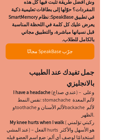
وش أفضل طريقة تثبت فيها كل هذه 
المفردات؟ حوّلها إلى بطاقات تعليمية ذكية 
في تطبيق SpeakBase: نظام SmartMemory 
يعرض عليك كل كلمة في اللحظة المناسبة 
قبل نسيانها مباشرة، والتطبيق مجاني 
بالكامل للطلاب.
جرّب SpeakBase مجانًا
جمل تفيدك عند الطبيب 
بالانجليزي
(عندي صداع) – وعلى 
I have a headache 
نفس النمط: stomachache لألم المعدة 
وtoothache لألم الأسنان وbackache لألم 
الظهر.
(ركبتي تؤلمني 
My knee hurts when I walk 
عند المشي) – الفعل hurts هو الأسهل والأكثر 
استخدامًا لوصف أي ألم: ضع اسم العضو قبله 