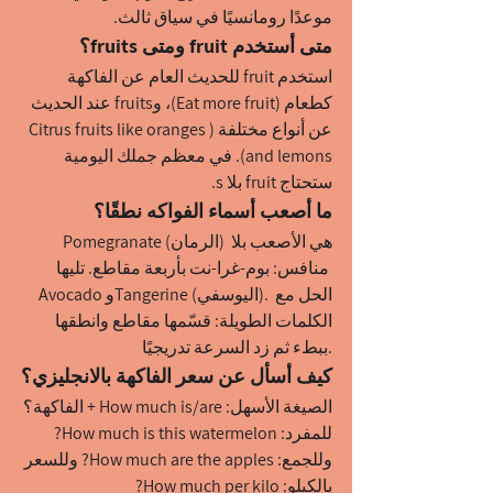
موعدًا رومانسيًا في سياق ثالث.
متى أستخدم fruit ومتى fruits؟
استخدم fruit للحديث العام عن الفاكهة 
كطعام (Eat more fruit)، وfruits عند الحديث 
عن أنواع مختلفة (Citrus fruits like oranges 
and lemons). في معظم جملك اليومية 
ستحتاج fruit بلا s.
ما أصعب أسماء الفواكه نطقًا؟
Pomegranate (الرمان) هي الأصعب بلا 
منافس: بوم-غرا-نت بأربعة مقاطع. تليها 
Avocado وTangerine (اليوسفي). الحل مع 
الكلمات الطويلة: قسّمها مقاطع وانطقها 
ببطء ثم زد السرعة تدريجيًا.
كيف أسأل عن سعر الفاكهة بالانجليزي؟
الصيغة الأسهل: How much is/are + الفاكهة؟ 
للمفرد: How much is this watermelon? 
وللجمع: How much are the apples? وللسعر 
بالكيلو: How much per kilo?