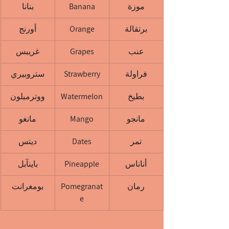
موزة
Banana
بنانا
برتقالة
Orange
أورنج
عنب
Grapes
غريبس
فراولة
Strawberry
ستروبيري
بطيخ
Watermelon
ووترميلون
مانجو
Mango
مانغو
تمر
Dates
ديتس
أناناس
Pineapple
باينآبل
رمان
Pomegranat
بومغرانت
e