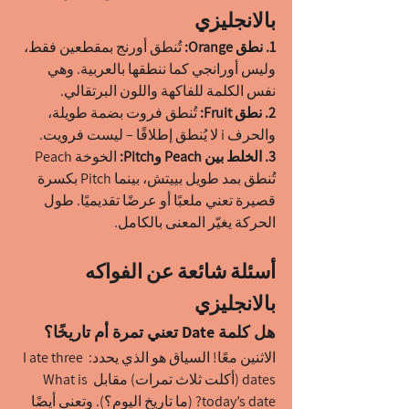
بالانجليزي
1. نطق Orange: 
تُنطق أورنج بمقطعين فقط، 
وليس أورانجي كما ننطقها بالعربية. وهي 
نفس الكلمة للفاكهة واللون البرتقالي.
2. نطق Fruit: 
تُنطق فروت بضمة طويلة، 
والحرف i لا يُنطق إطلاقًا – ليست فرويت.
3. الخلط بين Peach وPitch: 
الخوخة Peach 
تُنطق بمد طويل بييتش، بينما Pitch بكسرة 
قصيرة تعني ملعبًا أو عرضًا تقديميًا. طول 
الحركة يغيّر المعنى بالكامل.
أسئلة شائعة عن الفواكه 
بالانجليزي
هل كلمة Date تعني تمرة أم تاريخًا؟
الاثنين معًا! السياق هو الذي يحدد: I ate three 
dates (أكلت ثلاث تمرات) مقابل What is 
today’s date? (ما تاريخ اليوم؟). وتعني أيضًا 