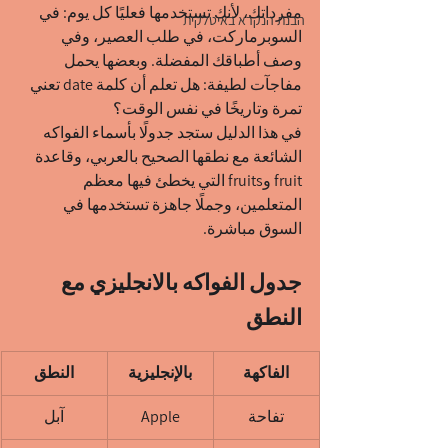
مفرداتك، لأنك تستخدمها فعليًا كل يوم: في 
הבנת הנקרא באיטלקית
السوبرماركت، في طلب العصير، وفي 
وصف أطباقك المفضلة. وبعضها يحمل 
مفاجآت لطيفة: هل تعلم أن كلمة date تعني 
تمرة وتاريخًا في نفس الوقت؟
في هذا الدليل ستجد جدولًا بأسماء الفواكه 
الشائعة مع نطقها الصحيح بالعربي، وقاعدة 
fruit وfruits التي يخطئ فيها معظم 
المتعلمين، وجملًا جاهزة تستخدمها في 
السوق مباشرة.
جدول الفواكه بالانجليزي مع 
النطق
الفاكهة
بالإنجليزية
النطق
تفاحة
Apple
آبل