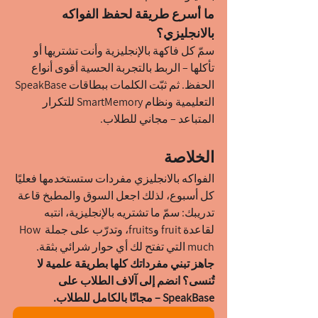
ما أسرع طريقة لحفظ الفواكه 
بالانجليزي؟
سمّ كل فاكهة بالإنجليزية وأنت تشتريها أو 
تأكلها – الربط بالتجربة الحسية أقوى أنواع 
الحفظ. ثم ثبّت الكلمات ببطاقات SpeakBase 
التعليمية ونظام SmartMemory للتكرار 
المتباعد – مجاني للطلاب.
الخلاصة
الفواكه بالانجليزي مفردات ستستخدمها فعليًا 
كل أسبوع، لذلك اجعل السوق والمطبخ قاعة 
تدريبك: سمّ ما تشتريه بالإنجليزية، انتبه 
لقاعدة fruit وfruits، وتدرّب على جملة How 
much التي تفتح لك أي حوار شرائي بثقة.
جاهز تبني مفرداتك كلها بطريقة علمية لا 
تُنسى؟ انضم إلى آلاف الطلاب على 
SpeakBase – مجانًا بالكامل للطلاب.