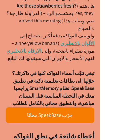
(هل هذه 
Are these strawberries fresh? 
الفراولة طازجة؟) – وستسمع الرد: Yes, they 
arrived this morning (نعم، وصلت هذا 
الصباح).
ولوصف الفواكه بدقة أكبر ستحتاج إلى 
الألوان بالانجليزي
 (a ripe yellow banana – 
موزة صفراء ناضجة)، وإلى 
الارقام بالانجليزي
لفهم الأسعار والأوزان التي سيقولها لك البائع.
تبغى تثبّت أسماء الفواكه كلها في ذاكرتك؟ 
حوّلها إلى بطاقات تعليمية ذكية في تطبيق 
SpeakBase: نظام SmartMemory يراجعها 
معك في اللحظة المناسبة قبل النسيان 
مباشرة، والتطبيق مجاني بالكامل للطلاب.
جرّب SpeakBase مجانًا
أخطاء شائعة في نطق الفواكه 