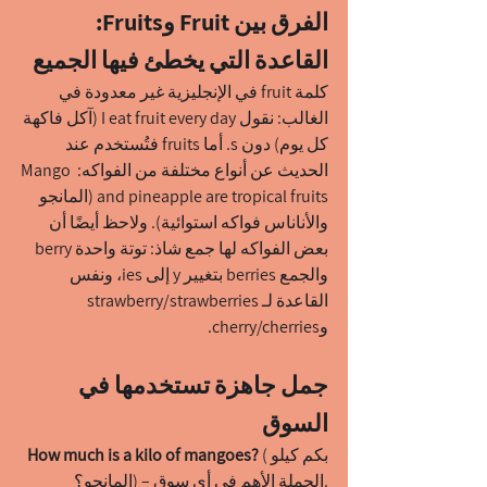
الفرق بين Fruit وFruits: 
القاعدة التي يخطئ فيها الجميع
كلمة fruit في الإنجليزية غير معدودة في 
الغالب: نقول I eat fruit every day (آكل فاكهة 
كل يوم) دون s. أما fruits فتُستخدم عند 
الحديث عن أنواع مختلفة من الفواكه: Mango 
and pineapple are tropical fruits (المانجو 
والأناناس فواكه استوائية). ولاحظ أيضًا أن 
بعض الفواكه لها جمع شاذ: توتة واحدة berry 
والجمع berries بتغيير y إلى ies، ونفس 
القاعدة لـ strawberry/strawberries 
وcherry/cherries.
جمل جاهزة تستخدمها في 
السوق
(بكم كيلو 
How much is a kilo of mangoes? 
المانجو؟) – الجملة الأهم في أي سوق.