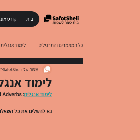
בית
קורס אונל
כל המאמרים והתרגילים
לימוד אנגלית
שפות שלי SafotSheli
זמ
לימוד עברית לדוברי רוסית
לימוד
לימוד אנגלית - and Adverbs
לימוד אנגלית
: Adjectives and Adverbs
נא להשלים את כל השאלות