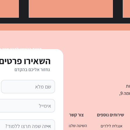
הצעד הראשון לדבר שפה 
השאירו פרטים 
נחזור אליכם בהקדם
חודשים באנגלית: כל 12 החודשים
מקצוע
עם הגייה, קיצורים, טבלה ודף
מקצוע
ת
עבודה
עבודה
בני ברמן 2 , מגדל העסקים קניון עיר ימים קומה 9,
שירותים נוספים
צור קשר
השיטה שלנו
אנגלית לילדים