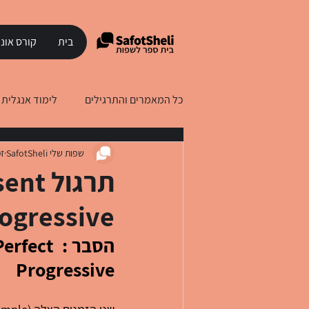
בית
קורס אונל
כל המאמרים והתרגילים
לימוד אנגלית
שפות שלי SafotSheli
זמ
לימוד עברית לדוברי רוסית
לימוד
תרגול
rogressive
הסבר : ct
Progressive