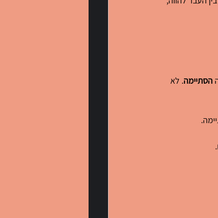
Present Perfect Progre) מתארים קשר בין העבר להווה, 
 
הסתיימה
. לא 
ימה.