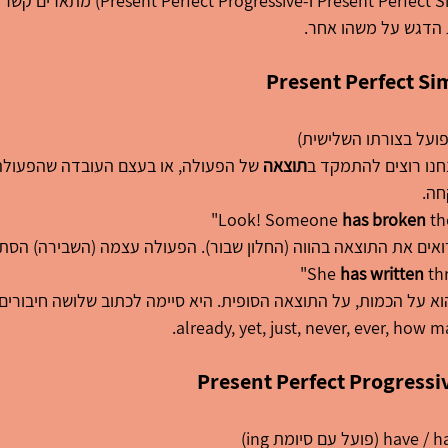
שני הזמנים האלה (Present Perfect Simple ו-ssive
הדגש על משהו אחר.
חנו רוצים להתמקד ב
תוצאה
 של הפעולה, או בעצם העובדה שהפעולה
חה.
has broken
 t
רואים את התוצאה בהווה (החלון שבור). הפעולה עצמה (השבירה) הסתי
has written
 th
וא על הכמות, על התוצאה הסופית. היא סיימה לכתוב שלושה חיבורים.