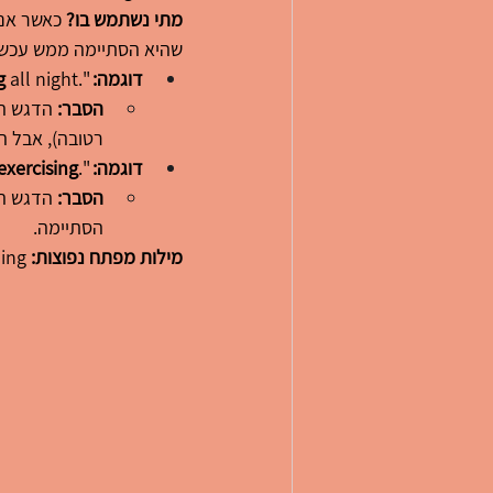
מתי נשתמש בו?
 כאשר אנ
שהיא הסתיימה ממש עכשיו 
דוגמה:
 ".It 
 all night"
g
הסבר:
 הדגש ה
רטובה), אבל 
דוגמה:
 ".I'm tired because I 
exercising
הסבר:
 הדגש ה
הסתיימה.
מילות מפתח נפוצות:
 for, since, all day/morning, והשאלה How long...?.