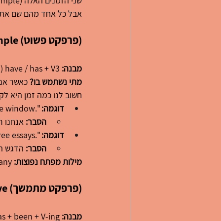
אבל כל אחד מהם שם את 
 Present Perfect Simple (פרפקט פשוט)
מבנה:
 have / has + V3 (פועל בצורתו השלישית)
מתי נשתמש בו?
 כאשר אנ
חשוב לנו כמה זמן היא לק
דוגמה:
 ".Look! Someone 
he window"
הסבר:
 אנחנו 
דוגמה:
 ".She 
ree essays"
הסבר:
 הדגש ה
מילות מפתח נפוצות:
 already, yet, just, never, ever, how many.
 Present Perfect Progressive (פרפקט מתמשך)
מבנה:
 have / has + been + V-ing (פועל עם סיומת ing)