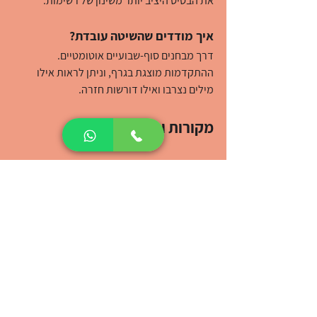
את הבסיס היציב יותר משינון של רשימות.
איך מודדים שהשיטה עובדת?
דרך מבחנים סוף-שבועיים אוטומטיים. 
ההתקדמות מוצגת בגרף, וניתן לראות אילו 
מילים נצרבו ואילו דורשות חזרה.
מקורות ומידע נוסף
Cambridge Dictionary — מילון אנגלי מקצועי
• 
British Council — לימוד אנגלית
• 
לימוד אנגלית
שפות שלי
אנגלית למתחילים
אנגלית
שיפור האנגלית
לימוד אנגלית