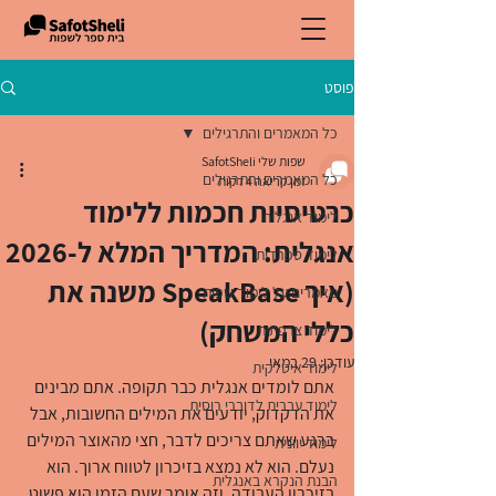
פוסט
כל המאמרים והתרגילים
שפות שלי SafotSheli
כל המאמרים והתרגילים
זמן קריאה 4 דקות
כרטיסיות חכמות ללימוד
לימוד אנגלית
אנגלית: המדריך המלא ל-2026
לימוד ספרדית
(איך SpeakBase משנה את
מאמרים על לימוד שפות
כללי המשחק)
לימוד צרפתית
עודכן:
29 במאי
לימוד איטלקית
אתם לומדים אנגלית כבר תקופה. אתם מבינים 
לימוד עברית לדוברי רוסית
את הדקדוק, יודעים את המילים החשובות, אבל 
ברגע שאתם צריכים לדבר, חצי מהאוצר המילים 
לימוד יוונית
נעלם. הוא לא נמצא בזיכרון לטווח ארוך. הוא 
הבנת הנקרא באנגלית
בזיכרון העבודה, וזה אומר שעם הזמן הוא פשוט 