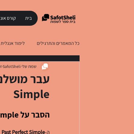
בית
קורס אונל
כל המאמרים והתרגילים
לימוד אנגלית
שפות שלי SafotSheli
זמ
לימוד עברית לדוברי רוסית
לימוד
Simple
הסבר על Past Perfect Simple (עבר מושלם פשוט) באנגלית
ה-
Past Perfect Simple
 