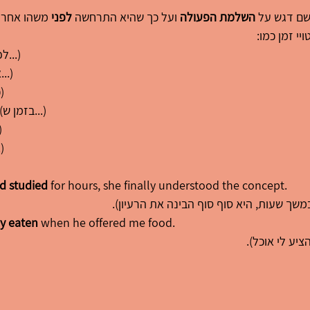
השלמת הפעולה
 ועל כך שהיא התרחשה 
לפני
 משהו אחר 
י זמן כמו:
 (לפני ש...)
 (אחרי ש...)
 (כבר)
 (בזמן ש...)
 (כאש
 (עד
d studied
 for hours, she finally understood the concept.
שך שעות, היא סוף סוף הבינה את הרעיון).
y eaten
 when he offered me food.
יע לי אוכל).