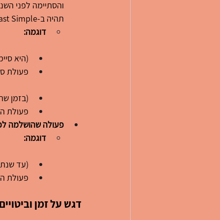
תהיה ב-Past Simple.
דוגמה:
(היא סיי
פעולת סיום שיעורי הבית (ed
(בזמן שהג
פעולת העזיבה (had left) התרחשה לפנ
פעולה שהושלמה לפנ
דוגמה:
(עד שנת 2010, הוא טייל ב-50 מדינות
פעולת הטיול (had traveled) הושלמה לפ
דגש על זמן וביטויים