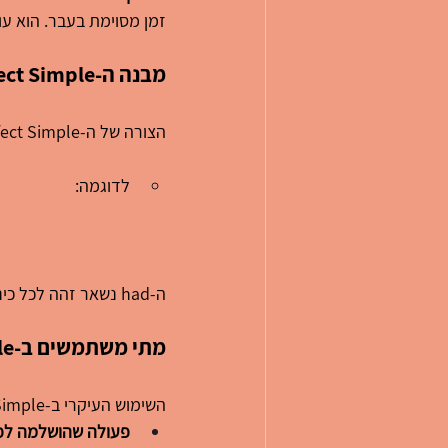
זמן מסוימת בעבר. הוא עו
מבנה ה-Past Perfect Simple
הצורה של ה-Past Perfect Simple היא פשוטה יחסית:
לדוגמה:
ה-had נשאר זהה לכל כינויי הגוף (I, you, he, she, it, we, they).
מתי משתמשים ב-Past Perfect Simple?
השימוש העיקרי ב-Past Perfect Simple הוא לתיאור:
פעולה שהושלמה לפנ