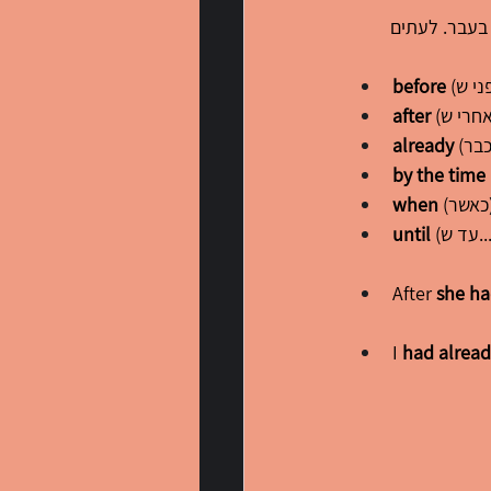
בעבר. לעתים 
before
after
already
by the time
ר)
when
 ש...)
until
After 
she ha
I 
had alread